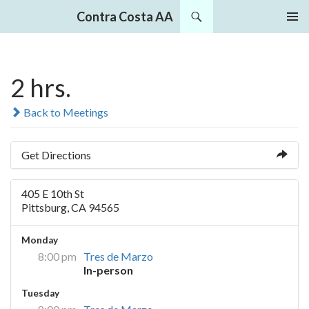
Search
Contra Costa AA
SKIP
PRIMAR
TO
MENU
CONTENT
2 hrs.
Back to Meetings
Get Directions
405 E 10th St
Pittsburg, CA 94565
Monday
8:00 pm
Tres de Marzo
In-person
Tuesday